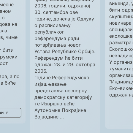
викенда, 
 месне
2006. години, одржаној
бити одрж
ваном
30. септембра ове
скупштин
 о
године, донела је Одлуку
новинара
дова на
о расписивању
специјали
ала
републичког
еколошке 
, чиме
референдума ради
разматран
потврђивања новог
Еколошко
т бити
Устава Републике Србије.
невладине
друмски
Референдум ће бити
У организ
ност
одржан 28. и 29. октобра
хуманита
2006.
организац
ара, а по
године.Референдумско
"Индивиду
а биће
изјашњавање
Еко-викен
представља неспорну
одржан н
демократску категорију
те Извршно веће
Аутономне Покрајине
ВИШЕ
Војводине …