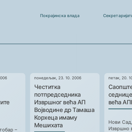
Покрајинска влада
Секретаријат
2006
понедељак, 23. 10. 2006
петак, 20. 1
Честитка
Саопшт
потпредседника
седнице
тите
Извршног већа АП
већа АП
Војводине др Тамаша
Корхеца имаму
Нови Сад,
Мешихата
Извршно 
тобар –