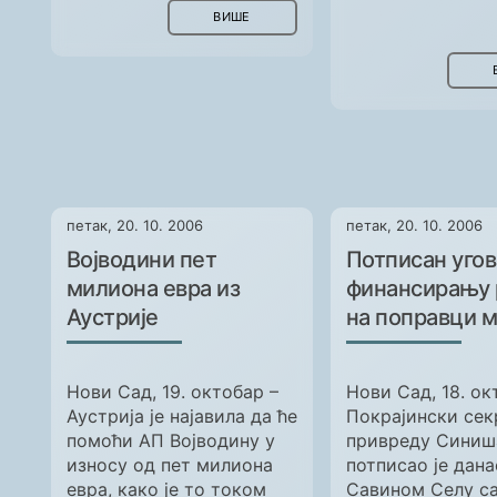
ВИШЕ
петак, 20. 10. 2006
петак, 20. 10. 2006
Војводини пет
Потписан угов
милиона евра из
финансирању 
Аустрије
на поправци 
Нови Сад, 19. октобар –
Нови Сад, 18. ок
Аустрија је најавила да ће
Покрајински сек
помоћи АП Војводину у
привреду Синиш
износу од пет милиона
потписао је дана
евра, како је то током
Савином Селу с