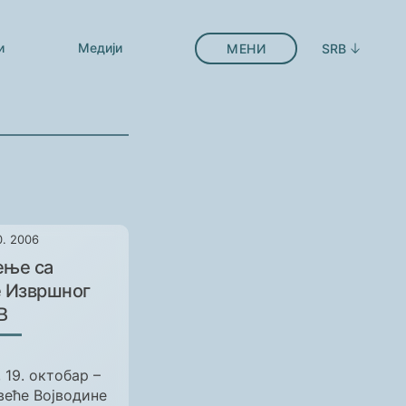
и
Медији
МЕНИ
SRB
0. 2006
ење са
 Извршног
В
 19. октобар –
веће Војводине