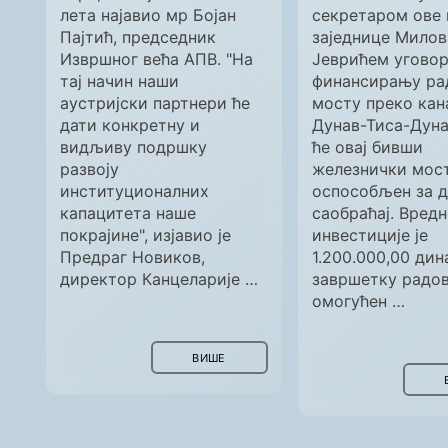
лета најавио мр Бојан
секретаром ове
Пајтић, председник
заједнице Мило
Извршног већа АПВ. "На
Јеврићем уговор
тај начин наши
финансирању ра
аустријски партнери ће
мосту преко кан
дати конкретну и
Дунав-Тиса-Дунав
видљиву подршку
ће овај бивши
развоју
железнички мос
институционалних
оспособљен за 
капацитета наше
саобраћај. Вред
покрајине", изјавио је
инвестиције је
Предраг Новиков,
1.200.000,00 дин
директор Канцеларије …
завршетку радов
омогућен …
ВИШЕ