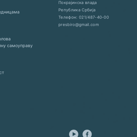
Покрајинска влада
Република Србија
једницама
Телефон:
021/487-40-00
presbiro@gmail.com
олова
алну самоуправу
ст