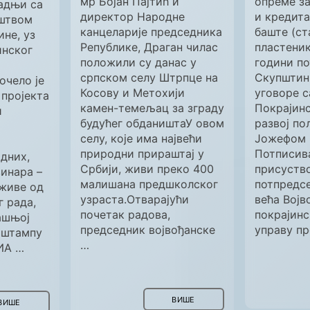
мр Бојан Пајтић и
опреме з
радњи са
директор Народне
и кредита
штвом
канцеларије председника
баште (ст
не, уз
Републике, Драган чилас
пластеник
инског
положили су данас у
години по
српском селу Штрпце на
Скупштин
чело је
Косову и Метохији
уговоре 
 пројекта
камен-темељац за зграду
Покрајинс
и
будућег обдаништаУ овом
развој п
селу, које има највећи
Јожефом 
природни прираштај у
Потписив
дних,
Србији, живи преко 400
присуство
инара –
малишана предшколског
потпредс
 живе од
узраста.Отварајући
већа Војв
г рада,
почетак радова,
покрајинс
ашњој
председник војвођанске
управу п
 штампу
…
ИА …
ВИШЕ
ВИШЕ