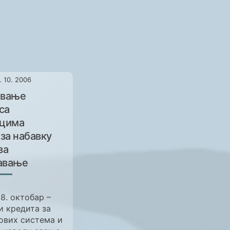
. 10. 2006
ивање
са
ицима
за набавку
за
авање
18. октобар –
и кредита за
ових система и