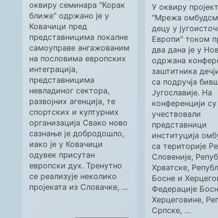
оквиру семинара "Корак
У оквиру пројек
ближе" одржано је у
"Мрежа омбудсм
Ковачици пред
децу у југоисточ
представницима локалне
Европи" током п
самоуправе ангажованим
два дана је у Н
на пословима европских
одржана конфер
интеграција,
заштитника дечј
представницима
са подручја бив
невладиног сектора,
Југославије. На
развојних агенција, те
конференцији су
спортских и културних
учествовали
организација Свако ново
представници
сазнање је добродошло,
институција омб
иако је у Ковачици
са територије Р
одувек присутан
Словеније, Репу
европски дух. Тренутно
Хрватске, Репуб
се реализује неколико
Босне и Херцего
пројеката из Словачке, …
Федерације Босн
Херцеговине, Ре
Српске, …