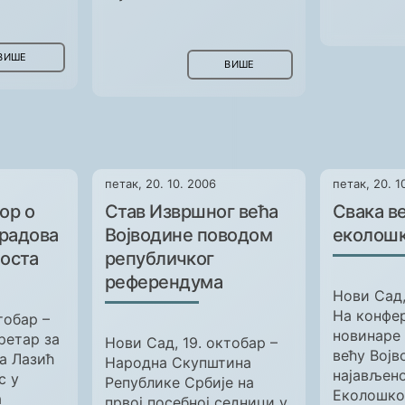
ВИШЕ
ВИШЕ
петак, 20. 10. 2006
петак, 20. 1
ор о
Став Извршног већа
Свака ве
радова
Војводине поводом
еколошк
моста
републичког
референдума
Нови Сад,
На конфер
тобар –
новинаре
ретар за
Нови Сад, 19. октобар –
већу Војв
а Лазић
Народна Скупштина
најављен
с у
Републике Србије на
Еколошко
а
првој посебној седници у