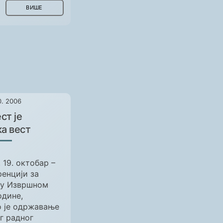
ВИШЕ
0. 2006
ст је
а вест
 19. октобар –
енцији за
 у Извршном
одине,
о је одржавање
г радног