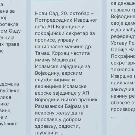
са данашњ
та
позвало г
ана за
Нови Сад, 20. октобар –
Војводине
ној
Потпредседник Извршног
своје дем
ротекла
већа АП Војводине и
и да изађ
овом Саду
покрајински секретар за
референд
енција
прописе, управу и
Уставу Ре
их права
националне мањине др.
Србије.На
ше
Тамаш Корхец честита
Покрајин
имаму Мешихата
секретари
Исламске заједнице за
технолошк
Војводину, верским
Извршно 
службеницима и
прихватил
удсмана
верницима Исламске
закључив
епублике
верске заједнице у АП
начину р
блике
Војводини њихов празник
обавезе о
лике
Рамазански Бајрам уз
производа
вине,
искрену жељу да га
…
е и
прославе у добром
публике
здрављу, радости,
љубави и …