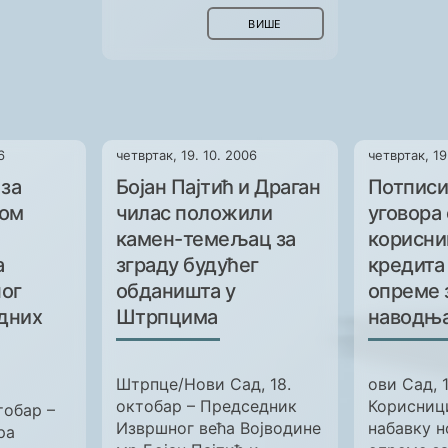
ВИШЕ
6
четвртак, 19. 10. 2006
четвртак, 19
 за
Бојан Пајтић и Драган
Потпис
дом
чилас положили
уговора 
камен-темељац за
корисн
а
зграду будућег
кредита 
ог
обданишта у
опреме 
одних
Штрпцима
наводњ
Штрпце/Нови Сад, 18.
ови Сад, 
октобар – Председник
Корисниц
тобар –
Извршног већа Војводине
набавку н
ра