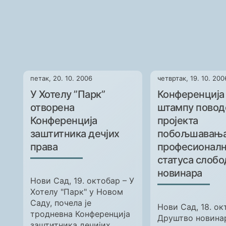
петак, 20. 10. 2006
четвртак, 19. 10. 200
У Хотелу ”Парк”
Конференција
отворена
штампу пово
Конференција
пројекта
заштитника дечјих
побољшавањ
права
професионалн
статуса слоб
новинара
Нови Сад, 19. октобар – У
Хотелу "Парк" у Новом
Саду, почела је
Нови Сад, 18. ок
тродневна Конференција
Друштво новина
заштитника дечијих