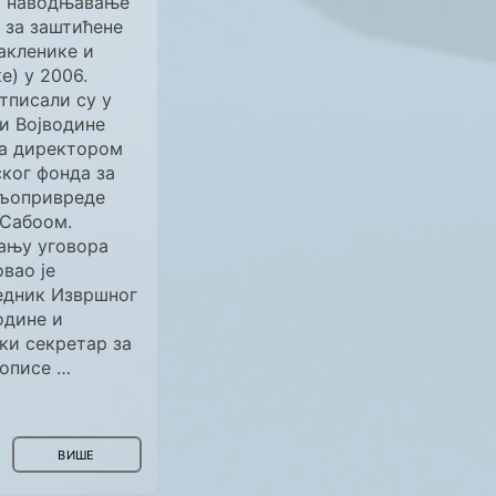
а наводњавање
 за заштићене
акленике и
е) у 2006.
тписали су у
и Војводине
са директором
ког фонда за
ољопривреде
Сабоом.
ању уговора
вао је
едник Извршног
одине и
ки секретар за
рописе …
ВИШЕ