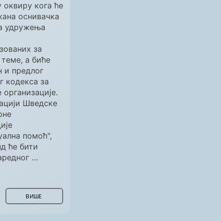
у оквиру кога ће
ана оснивачка
а удружења
зованих за
теме, а биће
 и предлог
г кодекса за
 организације.
ацији Шведске
рне
ије
ална помоћ",
д ће бити
аредног …
ВИШЕ