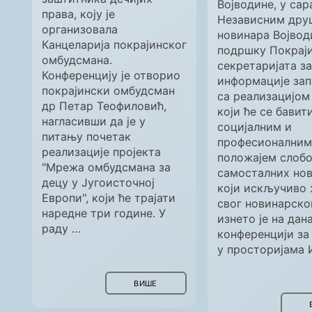
Војводине, у са
права, коју је
Независним дру
организовала
новинара Војводи
Канцеларија покрајинског
подршку Покрај
омбудсмана.
секретаријата за
Конференцију је отворио
информације запо
покрајински омбудсман
са реализацијом
др Петар Теофиловић,
који ће се бавит
нагласивши да је у
социјалним и
питању почетак
професионалним
реализације пројекта
положајем слобо
"Мрежа омбудсмана за
самосталних нов
децу у Југоисточној
који искључиво
Европи", који ће трајати
свог новинарско
наредне три године. У
изнето је на дан
раду …
конференцији за
у просторијама 
ВИШЕ