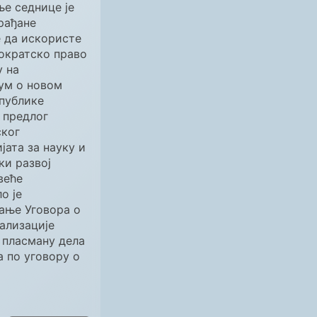
е седнице је
рађане
 да искористе
ократско право
у на
ум о новом
публике
 предлог
ског
јата за науку и
и развој
веће
о је
ање Уговора о
еализације
 пласману дела
 по уговору о