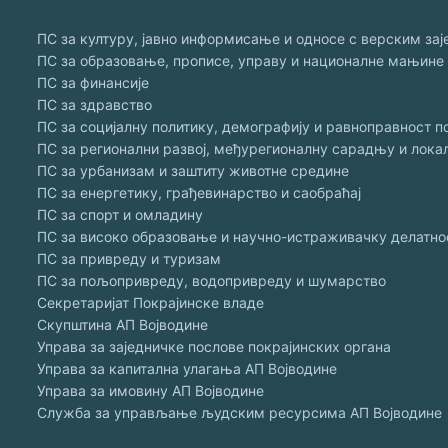
ПС за културу, јавно информисање и односе с верским за
ПС за образовање, прописе, управу и националне мањине
ПС за финансије
ПС за здравство
ПС за социјалну политику, демографију и равноправност п
ПС за регионални развој, међурегионалну сарадњу и лок
ПС за урбанизам и заштиту животне средине
ПС за енергетику, грађевинарство и саобраћај
ПС за спорт и омладину
ПС за високо образовање и научно-истраживачку делатно
ПС за привреду и туризам
ПС за пољопривреду, водопривреду и шумарство
Секретаријат Покрајинске владе
Скупштина АП Војводине
Управа за заједничке послове покрајинских органа
Управа за капитална улагања АП Војводине
Управа за имовину АП Војводине
Служба за управљање људским ресурсима АП Војводине