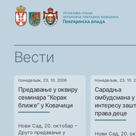
Вести
понедељак, 23. 10. 2006
понедељак, 23. 10. 
Предавање у оквиру
Сарадња
семинара ”Корак
омбудсмана у
ближе” у Ковачици
интересу заш
права деце
Нови Сад, 20. октобар –
Друго предавање у
Нови Сад, 20. ок