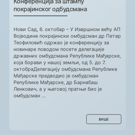
Конференција за штампу
покрајинског одбудсмана
Нови Сад, 6. октобар – У Извршном већу АП
Војводине покрајински омбудсман др Петар
Теофиловић одржао је конференцију за
новинаре поводом посете делегације
државних омбудсмана Републике Мађарске,
која борави у нашој земљи, од 5. до 7.
октобраДелегацију омбудсмана Републике
Мађарске предводио је омбудсман
Републике Мађарске, др Барнабаш
Ленкович, а у његовој пратњи био је
омбудсман …
ВИШЕ