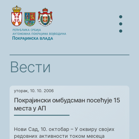
Вести
уторак, 10. 10. 2006
Покрајински омбудсман посећује 15
места у АП
Нови Сад, 10. октобар – У оквиру својих
редовних активности током месеца