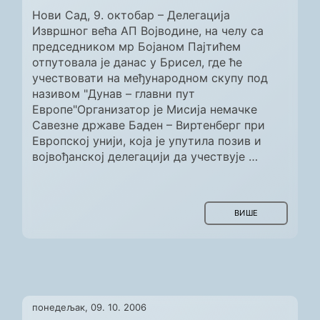
Нови Сад, 9. октобар – Делегација
Извршног већа АП Војводине, на челу са
председником мр Бојаном Пајтићем
отпутовала је данас у Брисел, где ће
учествовати на међународном скупу под
називом "Дунав – главни пут
Европе"Организатор је Мисија немачке
Савезне државе Баден – Виртенберг при
Европској унији, која је упутила позив и
војвођанској делегацији да учествује …
ВИШЕ
понедељак, 09. 10. 2006