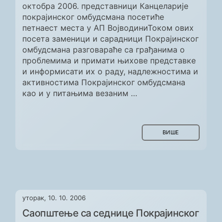
октобра 2006. представници Канцеларије
покрајинског омбудсмана посетиће
петнаест места у АП ВојводиниТоком ових
посета заменици и сарадници Покрајинског
омбудсмана разговараће са грађанима о
проблемима и примати њихове представке
и информисати их о раду, надлежностима и
активностима Покрајинског омбудсмана
као и у питањима везаним …
ВИШЕ
уторак, 10. 10. 2006
Саопштење са седнице Покрајинског