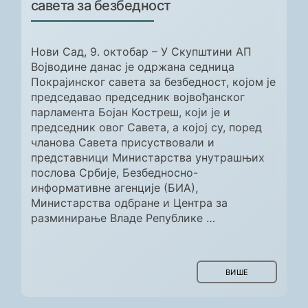
савета за безбедност
Нови Сад, 9. октобар – У Скупштини АП
Војводине данас је одржана седница
Покрајинског савета за безбедност, којом је
председавао председник војвођанског
парламента Бојан Костреш, који је и
председник овог Савета, а којој су, поред
чланова Савета присуствовали и
представници Министарства унутрашњих
послова Србије, Безбедносно-
информативне агенције (БИА),
Министарства одбране и Центра за
разминирање Владе Републике …
ВИШЕ