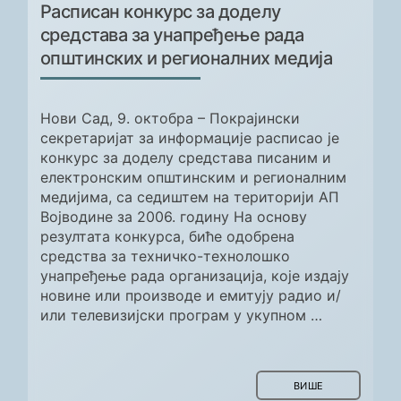
Расписан конкурс за доделу
средстава за унапређење рада
општинских и регионалних медија
Нови Сад, 9. октобра – Покрајински
секретаријат за информације расписао је
конкурс за доделу средстава писаним и
електронским општинским и регионалним
медијима, са седиштем на територији АП
Војводине за 2006. годину На основу
резултата конкурса, биће одобрена
средства за техничко-технолошко
унапређење рада организација, које издају
новине или производе и емитују радио и/
или телевизијски програм у укупном …
ВИШЕ