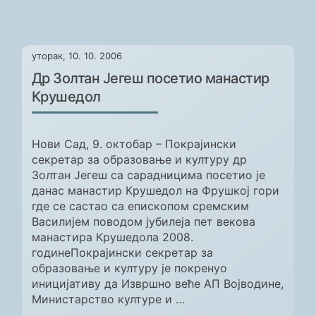
уторак, 10. 10. 2006
Др Золтан Јегеш посетио манастир
Крушедол
Нови Сад, 9. октобар – Покрајински
секретар за образовање и културу др
Золтан Јегеш са сарадницима посетио је
данас манастир Крушедол на Фрушкој гори
где се састао са епископом сремским
Василијем поводом јубилеја пет векова
манастира Крушедола 2008.
годинеПокрајински секретар за
образовање и културу је покренуо
иницијативу да Извршно веће АП Војводине,
Министарство културе и …