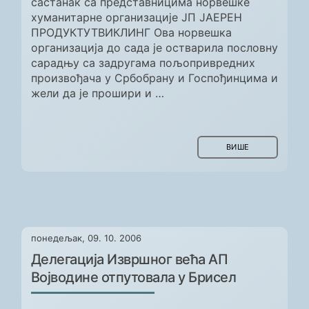
састанак са представницима норвешке
хуманитарне организације ЈП ЈАЕРЕН
ПРОДУКТУТВИКЛИНГ Ова норвешка
организација до сада је остварила пословну
сарадњу са задругама пољопривредних
произвођача у Србобрану и Госпођинцима и
жели да је прошири и …
ВИШЕ
понедељак, 09. 10. 2006
Делегација Извршног већа АП
Војводине отпутовала у Брисел