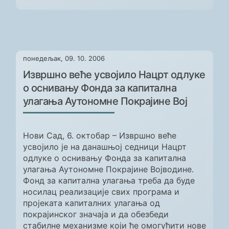
понедељак, 09. 10. 2006
Извршно веће усвојило Нацрт одлуке
о оснивању Фонда за капитална
улагања Аутономне Покрајине Вој
Нови Сад, 6. октобар – Извршно веће
усвојило је на данашњој седници Нацрт
одлуке о оснивању Фонда за капитална
улагања Аутономне Покрајине Војводине.
Фонд за капитална улагања треба да буде
носилац реализације свих програма и
пројеката капиталних улагања од
покрајинског значаја и да обезбеди
стабилне механизме који ће омогућити нове