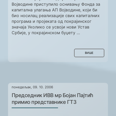
Војводине приступило оснивању Фонда за
капитална улагања АП Војводине, који би
био носилац реализације свих капиталних
програма и пројеката од покрајинског
значаја Уколико се усвоји нови Устав
Србије, у покрајинском буџету …
ВИШЕ
понедељак, 09. 10. 2006
Председник ИВВ мр Бојан Пајтић
примио представнике ГТЗ