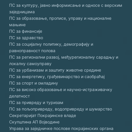
ПС за културу, јавно информисање и односе с верским
заједницама
ПС за образовање, прописе, управу и националне
мањине
ПС за финансије
ПС за здравство
ПС за социјалну политику, демографију и
равноправност полова
ПС за регионални развој, међурегионалну сарадњу и
локалну самоуправу
ПС за урбанизам и заштиту животне средине
ПС за енергетику, грађевинарство и саобраћај
ПС за спорт и омладину
ПС за високо образовање и научно-истраживачку
делатност
ПС за привреду и туризам
ПС за пољопривреду, водопривреду и шумарство
Секретаријат Покрајинске владе
Скупштина АП Војводине
Управа за заједничке послове покрајинских органа