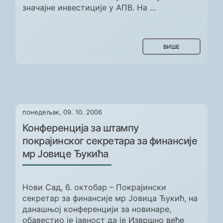
значајне инвестиције у АПВ. На …
ВИШЕ
понедељак, 09. 10. 2006
Конференција за штампу
покрајинског секретара за финансије
мр Јовице Ђукића
Нови Сад, 6. октобар – Покрајински
секретар за финансије мр Јовица Ђукић, на
данашњој конференцији за новинаре,
обавестио је јавност да је Извршно веће