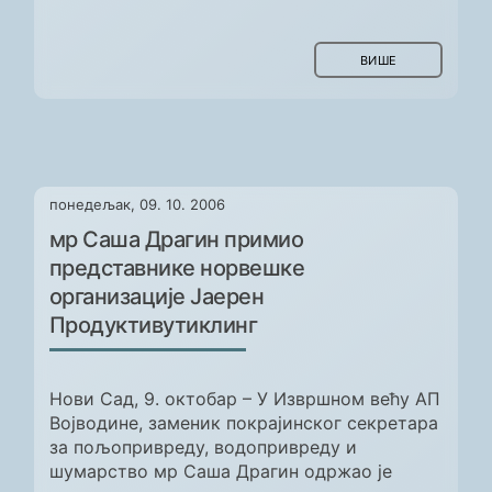
ВИШЕ
понедељак, 09. 10. 2006
мр Саша Драгин примио
представнике норвешке
организације Јаерен
Продуктивутиклинг
Нови Сад, 9. октобар – У Извршном већу АП
Војводине, заменик покрајинског секретара
за пољопривреду, водопривреду и
шумарство мр Саша Драгин одржао је