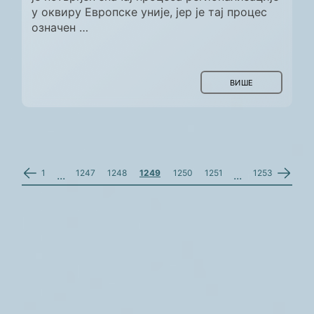
у оквиру Европске уније, јер је тај процес
означен …
ВИШЕ
1
1247
1248
1249
1250
1251
1253
...
...