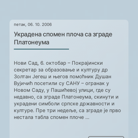
петак, 06. 10. 2006
Украдена спомен плоча са зграде
Платонеума
Нови Сад, 6. октобар – Покрајински
секретар за образовање и културу др
Золтан Јегеш и његов помоћник Душан
Вујичић посетили су САНУ – огранак у
Новом Саду, у Пашићевој улици, где су
недавно, са зграде Платонеума, скинути и
украдени симболи српске државности и
културе. Пре три недеље, са зграде је прво
нестала табла спомен плоче …