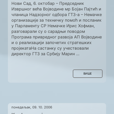
Нови Сад, 6. октобар – Председник
Извршног већа Војводине мр Бојан Пајтић и
чланица Надзорног одбора ГТЗ-а – Немачке
организације за техничку помоћ и посланик
у Парламенту СР Немачке Ирис Хофман,
разговарали су о сарадњи поводом
Програма привредног развоја АП Војводине
и о реализацији започетих стратешких
пројекатаНа састанку су учествовали
директор ГТЗ за Србију Марин …
ВИШЕ
понедељак, 09. 10. 2006