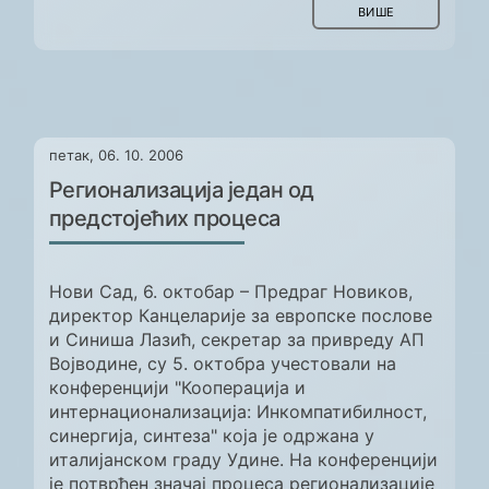
ВИШЕ
петак, 06. 10. 2006
Регионализација један од
предстојећих процеса
Нови Сад, 6. октобар – Предраг Новиков,
директор Канцеларије за европске послове
и Синиша Лазић, секретар за привреду АП
Војводине, су 5. октобра учестовали на
конференцији "Кооперација и
интернационализација: Инкомпатибилност,
синергија, синтеза" која је одржана у
италијанском граду Удине. На конференцији
је потврђен значај процеса регионализације