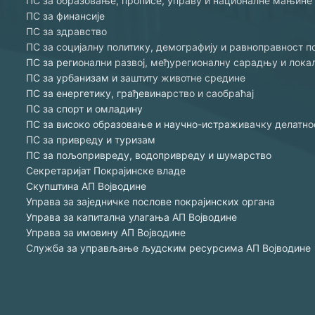
ПС за образовање, прописе, управу и националне мањине
ПС за финансије
ПС за здравство
ПС за социјалну политику, демографију и равноправност п
ПС за регионални развој, међурегионалну сарадњу и лок
ПС за урбанизам и заштиту животне средине
ПС за енергетику, грађевинарство и саобраћај
ПС за спорт и омладину
ПС за високо образовање и научно-истраживачку делатно
ПС за привреду и туризам
ПС за пољопривреду, водопривреду и шумарство
Секретаријат Покрајинске владе
Скупштина АП Војводине
Управа за заједничке послове покрајинских органа
Управа за капитална улагања АП Војводине
Управа за имовину АП Војводине
Служба за управљање људским ресурсима АП Војводине