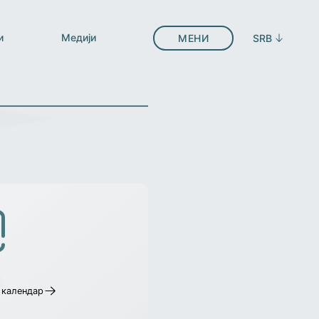
и
Медији
МЕНИ
SRB
 календар