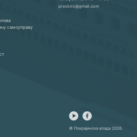
presbiro@gmail.com
олова
алну самоуправу
ст
© Покрајинска влада
2026
.