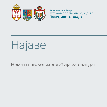
Најаве
Нема најављених догађаја за овај дан