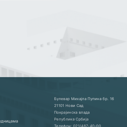
Булевар Михајла Пупина бр. 16
21101
Нови Сад
Покрајинска влада
Република Србија
једницама
Телефон:
021/487-40-00