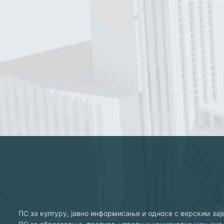
ПС за културу, јавно информисање и односе с верским за