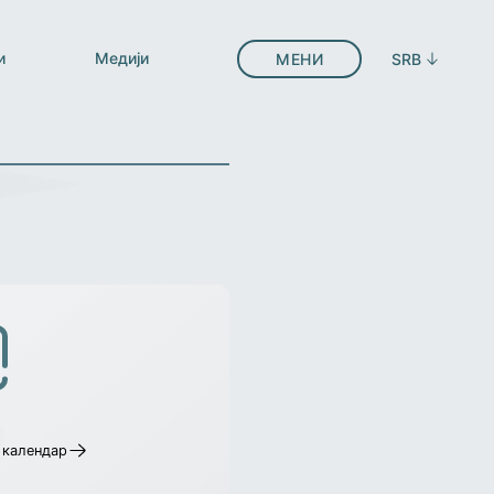
и
Медији
МЕНИ
SRB
 календар