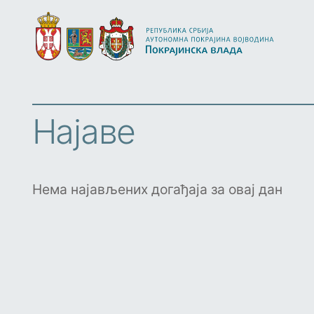
Најаве
Нема најављених догађаја за овај дан