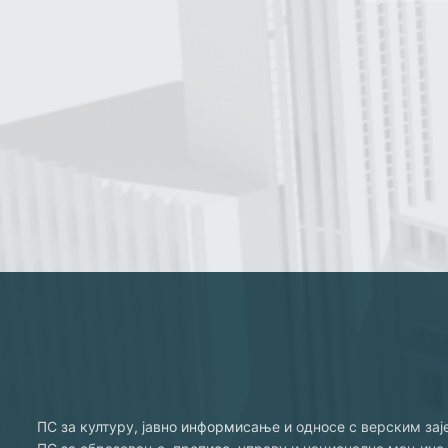
ПС за културу, јавно информисање и односе с верским за