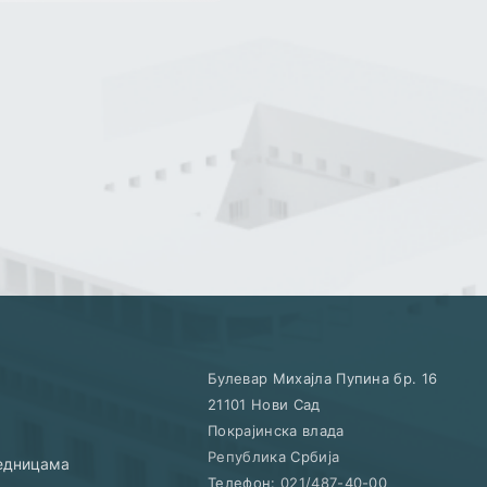
Булевар Михајла Пупина бр. 16
21101
Нови Сад
Покрајинска влада
Република Србија
једницама
Телефон:
021/487-40-00