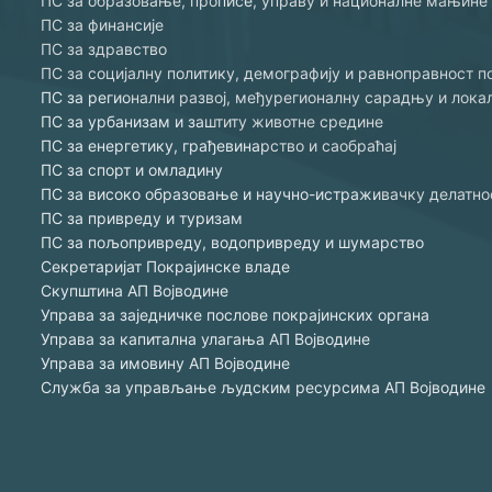
ПС за образовање, прописе, управу и националне мањине
ПС за финансије
ПС за здравство
ПС за социјалну политику, демографију и равноправност п
ПС за регионални развој, међурегионалну сарадњу и лок
ПС за урбанизам и заштиту животне средине
ПС за енергетику, грађевинарство и саобраћај
ПС за спорт и омладину
ПС за високо образовање и научно-истраживачку делатно
ПС за привреду и туризам
ПС за пољопривреду, водопривреду и шумарство
Секретаријат Покрајинске владе
Скупштина АП Војводине
Управа за заједничке послове покрајинских органа
Управа за капитална улагања АП Војводине
Управа за имовину АП Војводине
Служба за управљање људским ресурсима АП Војводине