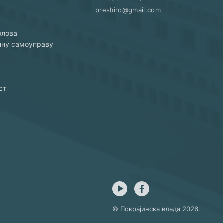
presbiro@gmail.com
олова
алну самоуправу
ст
© Покрајинска влада
2026
.