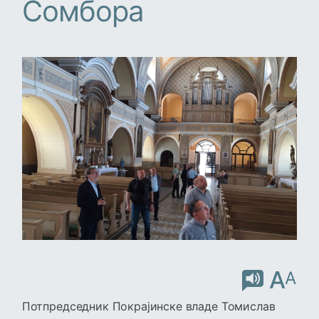
Сомбора
A
A
Потпредседник Покрајинске владе Томислав