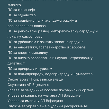
мањине
ПС за финансије
ПС за здравство
ПС за социјалну политику, демографију и
равноправност полова
ПС за регионални развој, међурегионалну сарадњу и
локалну самоуправу
ПС за урбанизам и заштиту животне средине
ПС за енергетику, грађевинарство и саобраћај
ПС за спорт и омладину
ПС за високо образовање и научно-истраживачку
делатност
ПС за привреду и туризам
ПС за пољопривреду, водопривреду и шумарство
Секретаријат Покрајинске владе
Скупштина АП Војводине
Управа за заједничке послове покрајинских органа
Управа за капитална улагања АП Војводине
Управа за имовину АП Војводине
Служба за управљање људским ресурсима АП