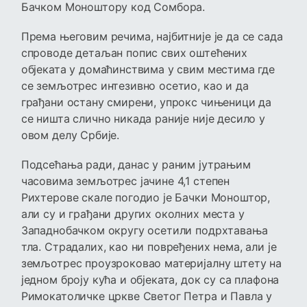
Бачком Моноштору код Сомбора.
Према његовим речима, најбитније је да се сада
спроводе детаљан попис свих оштећених
објеката у домаћинствима у свим местима где
се земљотрес интезивно осетио, као и да
грађани остану смирени, упрокс чињеници да
се ништа слично никада раније није десило у
овом делу Србије.
Подсећања ради, данас у раним јутрањим
часовима земљотрес јачине 4,1 степен
Рихтерове скале погодио је Бачки Моноштор,
али су и грађани других околних места у
Западнобачком округу осетили подрхтавања
тла. Страдалих, као ни повређених нема, али је
земљотрес проузроковао материјалну штету на
једном броју кућа и објеката, док су са плафона
Римокатоличке цркве Светог Петра и Павла у