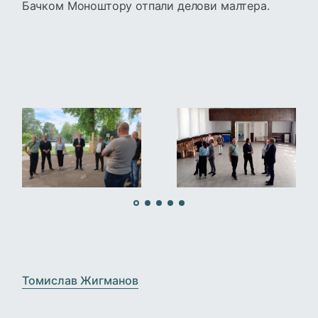
Бачком Моноштору отпали делови малтера.
›
‹
Томислав Жигманов