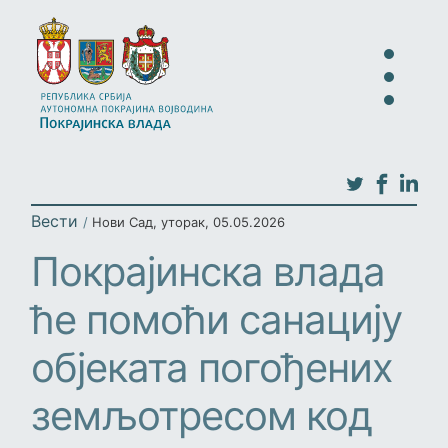
Вести
/
Нови Сад
,
уторак, 05.05.2026
Покрајинска влада
ће помоћи санацију
објеката погођених
земљотресом код