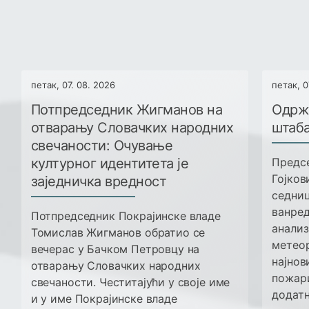
петак, 07. 08. 2026
петак, 0
Потпредседник Жигманов на
Одрж
отварању Словачких народних
штаба
свечаности: Очување
културног идентитета је
Предсе
Гојков
заједничка вредност
седниц
ванред
Потпредседник Покрајинске владе
анализ
Томислав Жигманов обратио се
метеор
вечерас у Бачком Петровцу на
најнов
отварању Словачких народних
пожари
свечаности. Честитајући у своје име
додатн
и у име Покрајинске владе