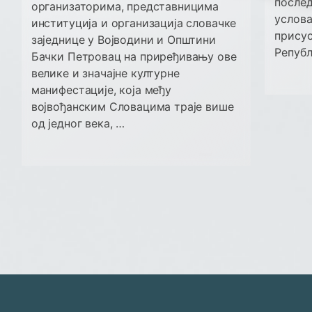
после
организаторима, представницима
услова
институција и организација словачке
присус
заједнице у Војводини и Општини
Републ
Бачки Петровац на приређивању ове
велике и значајне културне
манифестације, која међу
војвођанским Словацима траје више
од једног века, …