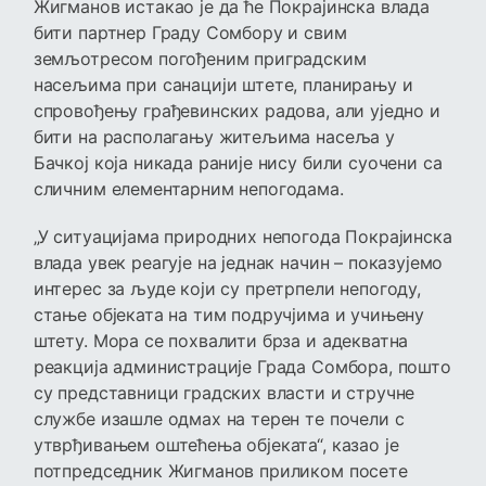
Жигманов истакао је да ће Покрајинска влада
бити партнер Граду Сомбору и свим
земљотресом погођеним приградским
насељима при санацији штете, планирању и
спровођењу грађевинских радова, али уједно и
бити на располагању житељима насеља у
Бачкој која никада раније нису били суочени са
сличним елементарним непогодама.
„У ситуацијама природних непогода Покрајинска
влада увек реагује на једнак начин – показујемо
интерес за људе који су претрпели непогоду,
стање објеката на тим подручјима и учињену
штету. Мора се похвалити брза и адекватна
реакција администрације Града Сомбора, пошто
су представници градских власти и стручне
службе изашле одмах на терен те почели с
утврђивањем оштећења објеката“, казао је
потпредседник Жигманов приликом посете