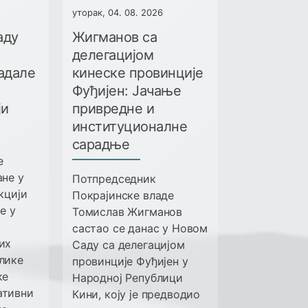
уторак, 04. 08. 2026
аду
Жигманов са
делегацијом
адале
кинеске провинције
Фуђијен: Јачање
ји
привредне и
институционалне
сарадње
е
ане у
Потпредседник
акцији
Покрајинске владе
е у
Томислав Жигманов
састао се данас у Новом
их
Саду са делегацијом
лике
провинције Фуђијен у
ке
Народној Републици
ативни
Кини, коју је предводио