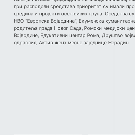
при расподели средстава приоритет су имали прој
средина и пројекти осетљивих група. Средства су
НВО "Европска Војводина", Екуменска хуманитарн
родитеља града Новог Сада, Ромски медијски цен
Војводине, Едукативни центар Рома, Друштво вој
одраслих, Актив жена месне заједнице Нерадин.