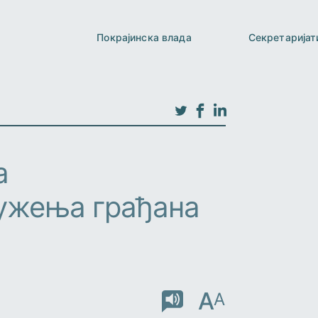
Покрајинска влада
Секретаријат
а
ужења грађана
A
A