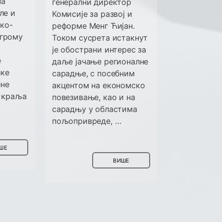
на
генерални директор
ле и
Комисије за развој и
ско-
реформе Менг Ћијан.
грому
Током сусрета истакнут
је обострани интерес за
е
даље јачање регионалне
ике
сарадње, с посебним
ине
акцентом на економско
у краља
повезивање, као и на
сарадњу у областима
пољопривреде, …
ШЕ
ВИШЕ