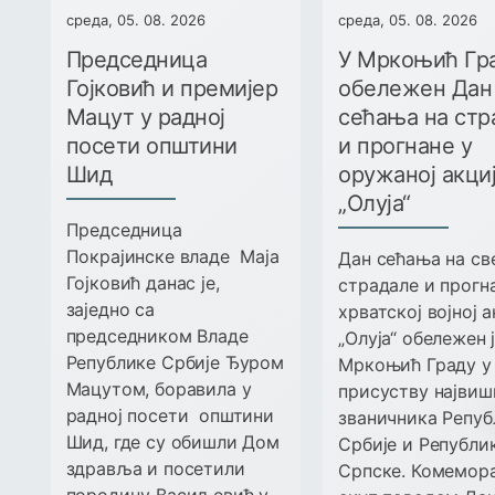
среда, 05. 08. 2026
среда, 05. 08. 2026
Председница
У Мркоњић Гр
Гојковић и премијер
обележен Дан
Мацут у радној
сећања на стр
посети општини
и прогнане у
Шид
оружаној акци
„Олуја“
Председница
Покрајинске владе Маја
Дан сећања на св
Гојковић данас је,
страдале и прогн
заједно са
хрватској војној 
председником Владе
„Олуја“ обележен ј
Републике Србије Ђуром
Мркоњић Граду у
Мацутом, боравила у
присуству највиш
радној посети општини
званичника Репуб
Шид, где су обишли Дом
Србије и Републи
здравља и посетили
Српске. Комемор
породицу Васиљевић у