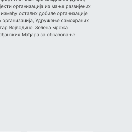
екти организација из мање развијених
 између осталих добиле организације
а организација, Удружење самохраних
тар Војводине, Зелена мрежа
вођанских Мађара за образовање