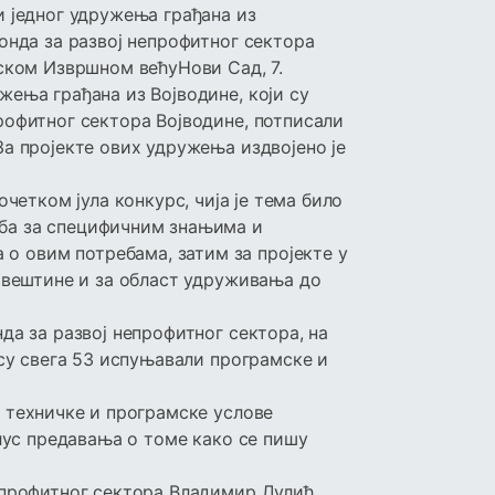
и једног удружења грађана из
онда за развој непрофитног сектора
нском Извршном већуНови Сад, 7.
жења грађана из Војводине, који су
рофитног сектора Војводине, потписали
За пројекте ових удружења издвојено је
етком јула конкурс, чија је тема било
ба за специфичним знањима и
 овим потребама, затим за пројекте у
и вештине и за област удруживања до
да за развој непрофитног сектора, на
 су свега 53 испуњавали програмске и
 техничке и програмске услове
клус предавања о томе како се пишу
епрофитног сектора Владимир Дулић,