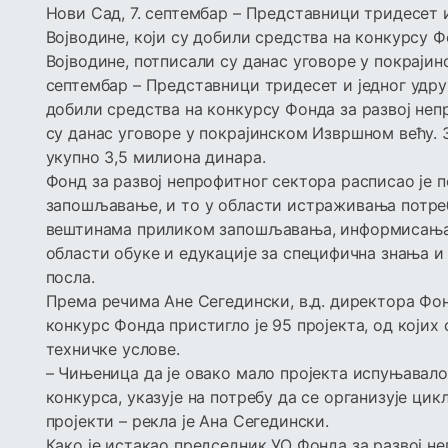
Нови Сад, 7. септембар – Представници тридесет 
Војводине, који су добили средства на конкурсу Ф
Војводине, потписали су данас уговоре у покраји
септембар – Представници тридесет и једног удру
добили средства на конкурсу Фонда за развој неп
су данас уговоре у покрајинском Извршном већу. 
укупно 3,5 милиона динара.
Фонд за развој непрофитног сектора расписао је поч
запошљавање, и то у области истраживања потре
вештинама приликом запошљавања, информисања о
области обуке и едукације за специфична знања 
посла.
Према речима Ане Сегедински, в.д. директора Фон
конкурс Фонда пристигло је 95 пројекта, од којих
техничке услове.
– Чињеница да је овако мало пројекта испуњавало
конкурса, указује на потребу да се организује ци
пројекти – рекла је Ана Сегедински.
Како је истакао председник УО Фонда за развој н