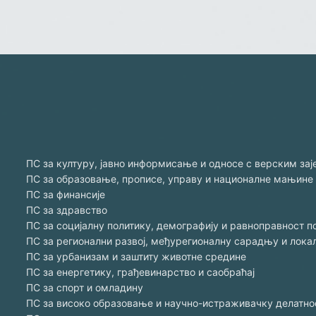
ПС за културу, јавно информисање и односе с верским за
ПС за образовање, прописе, управу и националне мањине
ПС за финансије
ПС за здравство
ПС за социјалну политику, демографију и равноправност п
ПС за регионални развој, међурегионалну сарадњу и лок
ПС за урбанизам и заштиту животне средине
ПС за енергетику, грађевинарство и саобраћај
ПС за спорт и омладину
ПС за високо образовање и научно-истраживачку делатно