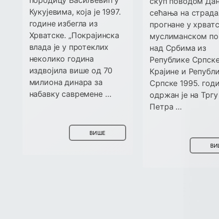
скуп поводом Да
Кукујевима, која је 1997.
сећања на страда
године избегла из
прогнане у хрват
Хрватске. „Покрајинска
муслиманском по
влада је у протеклих
над Србима из
неколико година
Републике Српск
издвојила више од 70
Крајине и Републ
милиона динара за
Српске 1995. год
набавку савремене …
одржан је на Трг
Петра …
ВИШЕ
ВИ