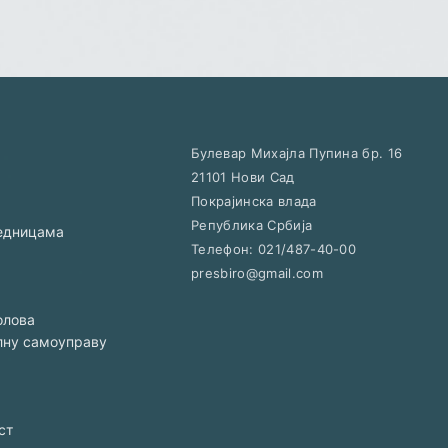
Булевар Михајла Пупина бр. 16
21101
Нови Сад
Покрајинска влада
Република Србија
једницама
Телефон:
021/487-40-00
presbiro@gmail.com
олова
алну самоуправу
ст