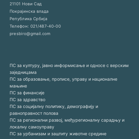
21101
Нови Сад
Покрајинска влада
Република Србија
Телефон:
021/487-40-00
presbiro@gmail.com
ПС за културу, јавно информисање и односе с верским
заједницама
ПС за образовање, прописе, управу и националне
мањине
ПС за финансије
ПС за здравство
ПС за социјалну политику, демографију и
равноправност полова
ПС за регионални развој, међурегионалну сарадњу и
локалну самоуправу
ПС за урбанизам и заштиту животне средине