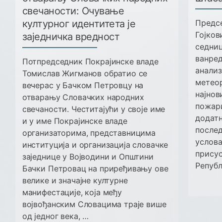
свечаности: Очување
културног идентитета је
Предсе
Гојков
заједничка вредност
седниц
ванред
Потпредседник Покрајинске владе
анализ
Томислав Жигманов обратио се
метеор
вечерас у Бачком Петровцу на
најнов
отварању Словачких народних
пожари
свечаности. Честитајући у своје име
додатн
и у име Покрајинске владе
после
организаторима, представницима
услова
институција и организација словачке
присус
заједнице у Војводини и Општини
Републ
Бачки Петровац на приређивању ове
велике и значајне културне
манифестације, која међу
војвођанским Словацима траје више
од једног века, …