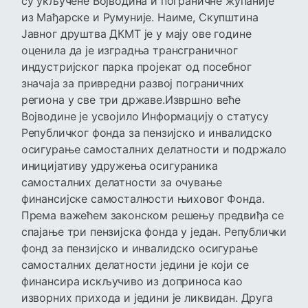
су укључене Војводина и пограничне жупаније
из Мађарске и Румуније. Наиме, Скупштина
Јавног друштва ДКМТ је у мају ове године
оценила да је изградња трансграничног
индустријског парка пројекат од посебног
значаја за привредни развој пограничних
региона у све три државе.Извршно веће
Војводине је усвојило Информацију о статусу
Републичког фонда за пензијско и инвалидско
осигурање самосталних делатности и подржало
иницијативу удружења осигураника
самосталних делатности за очување
финансијске самосталности њиховог Фонда.
Према важећем законском решењу предвиђа се
спајање три пензијска фонда у један. Републички
фонд за пензијско и инвалидско осигурање
самосталних делатности једини је који се
финансира искључиво из доприноса као
изворних прихода и једини је ликвидан. Друга