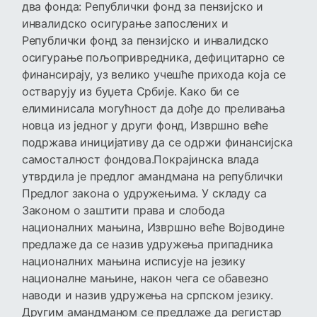
два фонда: Републички фонд за пензијско и
инвалидско осигурање запослених и
Републички фонд за пензијско и инвалидско
осигурање пољопривредника, дефицитарно се
финансирају, уз велико учешће прихода која се
остварују из буџета Србије. Како би се
елиминисала могућност да дође до преливања
новца из једног у други фонд, Извршно веће
подржава иницијативу да се одржи финансијска
самосталност фондова.Покрајинска влада
утврдила је предлог амандмана на републички
Предлог закона о удружењима. У складу са
Законом о заштити права и слобода
националних мањина, Извршно веће Војводине
предлаже да се назив удружења припадника
националних мањина исписује на језику
националне мањине, након чега се обавезно
наводи и назив удружења на српском језику.
Другим амандманом се предлаже да регистар