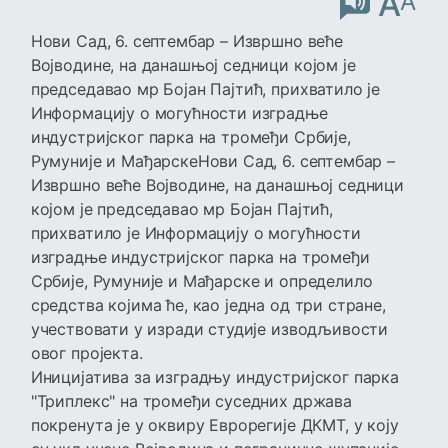
A
A
Нови Сад, 6. септембар – Извршно веће
Војводине, на данашњој седници којом је
председавао мр Бојан Пајтић, прихватило је
Информацију о могућности изградње
индустријског парка на тромеђи Србије,
Румуније и МађарскеНови Сад, 6. септембар –
Извршно веће Војводине, на данашњој седници
којом је председавао мр Бојан Пајтић,
прихватило је Информацију о могућности
изградње индустријског парка на тромеђи
Србије, Румуније и Мађарске и определило
средства којима ће, као једна од три стране,
учествовати у изради студије изводљивости
овог пројекта.
Иницијатива за изградњу индустријског парка
"Триплекс" на тромеђи суседних држава
покренута је у оквиру Еврорегије ДКМТ, у коју