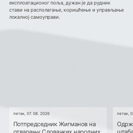
експлоатационог поља, дужан је да рудник
стави на располагање, коришћење и управљање
локалној самоуправи.
петак, 07. 08. 2026
петак, 0
Потпредседник Жигманов на
Одрж
отварању Словачких народних
штаба