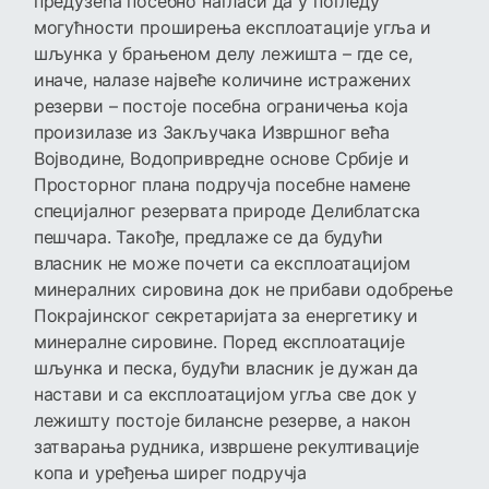
предузећа посебно нагласи да у погледу
могућности проширења експлоатације угља и
шљунка у брањеном делу лежишта – где се,
иначе, налазе највеће количине истражених
резерви – постоје посебна ограничења која
произилазе из Закључака Извршног већа
Војводине, Водопривредне основе Србије и
Просторног плана подручја посебне намене
специјалног резервата природе Делиблатска
пешчара. Такође, предлаже се да будући
власник не може почети са експлоатацијом
минералних сировина док не прибави одобрење
Покрајинског секретаријата за енергетику и
минералне сировине. Поред експлоатације
шљунка и песка, будући власник је дужан да
настави и са експлоатацијом угља све док у
лежишту постоје билансне резерве, а након
затварања рудника, извршене рекултивације
копа и уређења ширег подручја