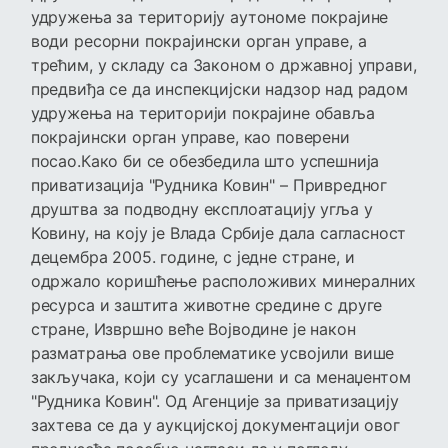
удружења за територију аутономе покрајине
води ресорни покрајински орган управе, а
трећим, у складу са Законом о државној управи,
предвиђа се да инспекцијски надзор над радом
удружења на територији покрајине обавља
покрајински орган управе, као поверени
посао.Како би се обезбедила што успешнија
приватизација "Рудника Ковин" – Привредног
друштва за подводну експлоатацију угља у
Ковину, на коју је Влада Србије дала сагласност
децембра 2005. године, с једне стране, и
одржало коришћење расположивих минералних
ресурса и заштита животне средине с друге
стране, Извршно веће Војводине је након
разматрања ове проблематике усвојили више
закључака, који су усаглашени и са менаџентом
"Рудника Ковин". Од Агенције за приватизацију
захтева се да у аукцијској документацији овог