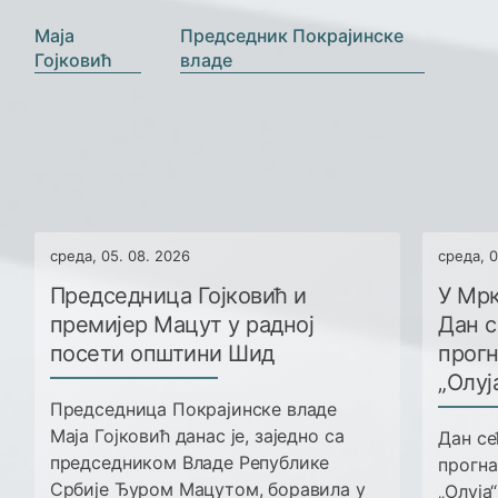
Маја
Председник Покрајинске
Гојковић
владе
среда, 05. 08. 2026
среда, 0
Председница Гојковић и
У Мр
премијер Мацут у радној
Дан с
посети општини Шид
прогн
„Олуј
Председница Покрајинске владе
Маја Гојковић данас је, заједно са
Дан се
председником Владе Републике
прогна
Србије Ђуром Мацутом, боравила у
„Олуја