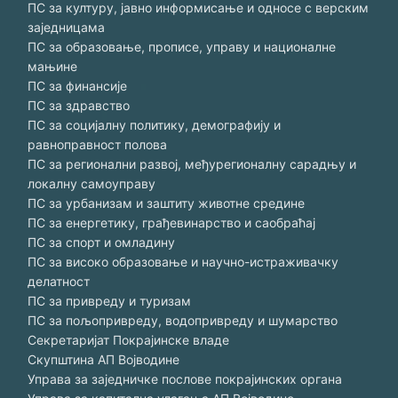
ПС за културу, јавно информисање и односе с верским
заједницама
ПС за образовање, прописе, управу и националне
мањине
ПС за финансије
ПС за здравство
ПС за социјалну политику, демографију и
равноправност полова
ПС за регионални развој, међурегионалну сарадњу и
локалну самоуправу
ПС за урбанизам и заштиту животне средине
ПС за енергетику, грађевинарство и саобраћај
ПС за спорт и омладину
ПС за високо образовање и научно-истраживачку
делатност
ПС за привреду и туризам
ПС за пољопривреду, водопривреду и шумарство
Секретаријат Покрајинске владе
Скупштина АП Војводине
Управа за заједничке послове покрајинских органа