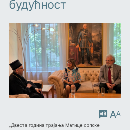
будућност
A
A
„Двеста година трајања Матице српске