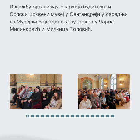
Изложбу организују Епархија будимска и
Српски црквени музеј у Сентандреји у сарадњи
са Музејом Војводине, а ауторке су Чарна
Милинковић и Милкица Поповић.
›
‹