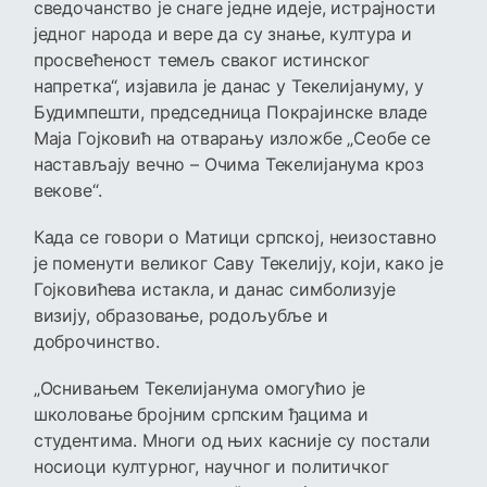
сведочанство је снаге једне идеје, истрајности
једног народа и вере да су знање, култура и
просвећеност темељ сваког истинског
напретка“, изјавила је данас у Текелијануму, у
Будимпешти, председница Покрајинске владе
Маја Гојковић на отварању изложбе „Сеобе се
настављају вечно – Очима Текелијанума кроз
векове“.
Када се говори о Матици српској, неизоставно
је поменути великог Саву Текелију, који, како је
Гојковићева истакла, и данас симболизује
визију, образовање, родољубље и
доброчинство.
„Оснивањем Текелијанума омогућио је
школовање бројним српским ђацима и
студентима. Многи од њих касније су постали
носиоци културног, научног и политичког