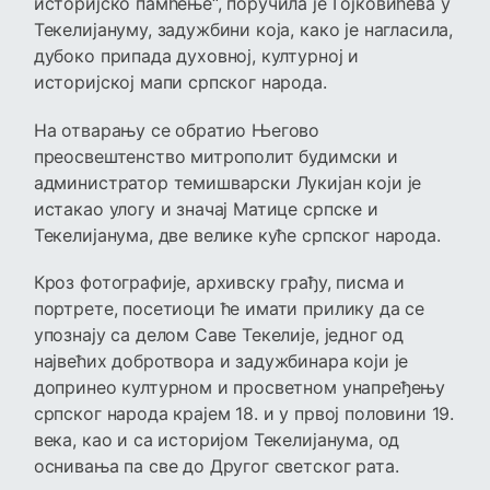
историјско памћење“, поручила је Гојковићева у
Текелијануму, задужбини која, како је нагласила,
дубоко припада духовној, културној и
историјској мапи српског народа.
На отварању се обратио Његово
преосвештенство митрополит будимски и
администратор темишварски Лукијан који је
истакао улогу и значај Матице српске и
Текелијанума, две велике куће српског народа.
Кроз фотографије, архивску грађу, писма и
портрете, посетиоци ће имати прилику да се
упознају са делом Саве Текелије, једног од
највећих добротвора и задужбинара који је
допринео културном и просветном унапређењу
српског народа крајем 18. и у првој половини 19.
века, као и са историјом Текелијанума, од
оснивања па све до Другог светског рата.