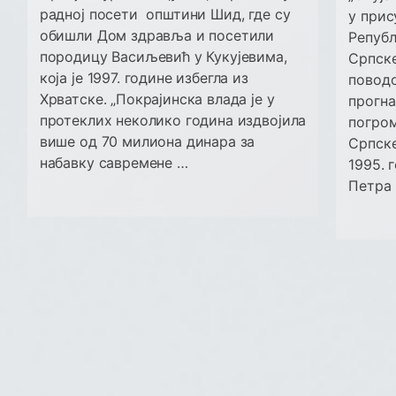
радној посети општини Шид, где су
у прис
обишли Дом здравља и посетили
Републ
породицу Васиљевић у Кукујевима,
Српске
која је 1997. године избегла из
поводо
Хрватске. „Покрајинска влада је у
прогна
протеклих неколико година издвојила
погром
више од 70 милиона динара за
Српске
набавку савремене …
1995. 
Петра