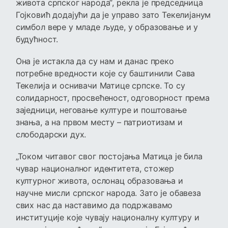
живота српског народа“, рекла је председница
Гојковић додајући да је управо зато Текелијанум
симбол вере у младе људе, у образовање и у
будућност.
Она је истакла да су нам и данас преко
потребне вредности које су баштинили Сава
Текелија и оснивачи Матице српске. То су
солидарност, просвећеност, одговорност према
заједници, неговање културе и поштовање
знања, а на првом месту – патриотизам и
слободарски дух.
„Током читавог свог постојања Матица је била
чувар националног идентитета, стожер
културног живота, ослонац образовања и
научне мисли српског народа. Зато је обавеза
свих нас да наставимо да подржавамо
институције које чувају националну културу и